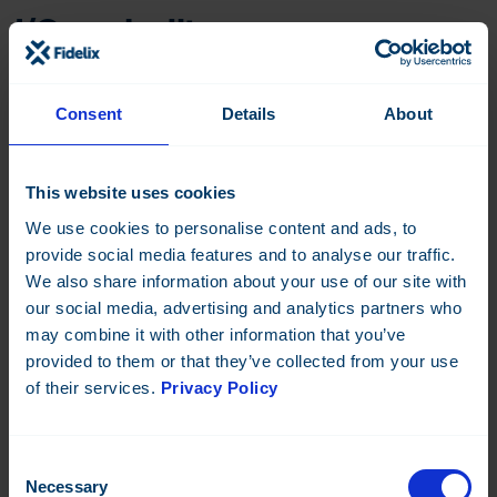
I/O-moduulit
Consent
Details
About
DI-16
DO-8
Datasheet:
Datasheet:
This website uses cookies
We use cookies to personalise content and ads, to
provide social media features and to analyse our traffic.
We also share information about your use of our site with
COMBI-36
AI-8-C
our social media, advertising and analytics partners who
Datasheet:
Datasheet:
may combine it with other information that you’ve
provided to them or that they’ve collected from your use
of their services.
Privacy Policy
Consent
AO-8-C
DI-16-C
Necessary
Selection