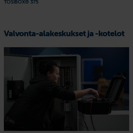
TOSIBOX® 375
Valvonta-alakeskukset ja -kotelot