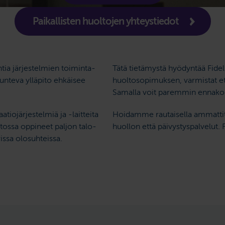
Paikallisten huoltojen yhteystiedot
tia järjestelmien toiminta­
Tätä tietämystä hyödyntää Fide
unteva ylläpito ehkäisee
huoltosopimuksen, varmistat että 
Samalla voit paremmin ennakoid
tiojärjestelmiä ja -laitteita
Hoidamme rautaisella ammattita
ssa oppineet paljon talo­
huollon että päivystyspalvelut. 
issa olosuhteissa.