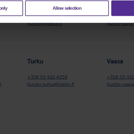
Pääkaupunkiseutu
Savonlin
only
Allow selection
+358 500 123451
+358 50 91
huolto@fidelix.fi
huolto.savon
Turku
Vaasa
+358 50 910 4258
+358 50 91
i
huolto.turku@fidelix.fi
huolto.vaasa@