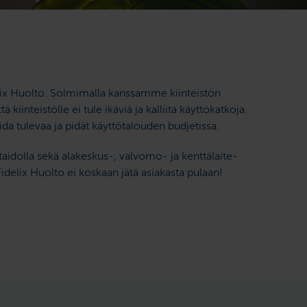
lix Huolto. Solmimalla kanssamme kiinteistön
kiinteistölle ei tule ikäviä ja kalliita käyttökatkoja.
a tulevaa ja pidät käyttötalouden budjetissa.
idolla sekä alakeskus-, valvomo- ja kenttälaite­
Fidelix Huolto ei koskaan jätä asiakasta pulaan!