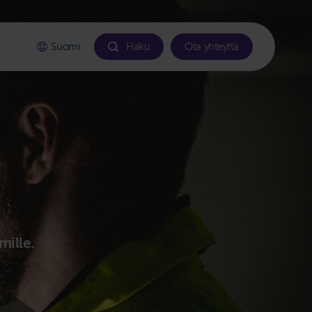
Suomi
Haku
Ota yhteyttä
mille.