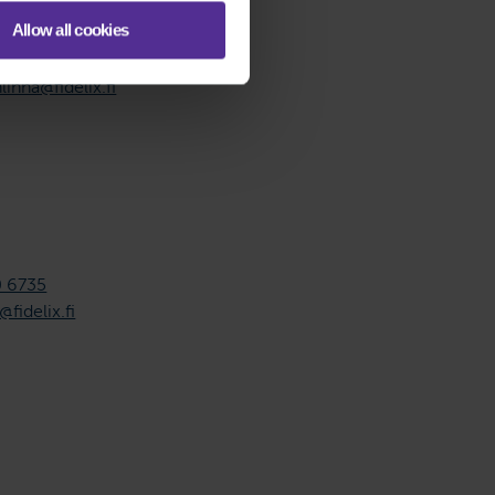
na
Allow all cookies
0 4258
linna@fidelix.fi
0 6735
fidelix.fi