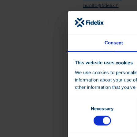
huolto@fidelix.fi
DEOS-Huolto
Huolto- ja työtilaukset a
(ei tekstiviestejä)
Consent
+358 500 123451
huolto@fidelix.fi
This website uses cookies
We use cookies to personalis
information about your use of
other information that you’ve
Paikalliset 
Consent
Necessary
Selection