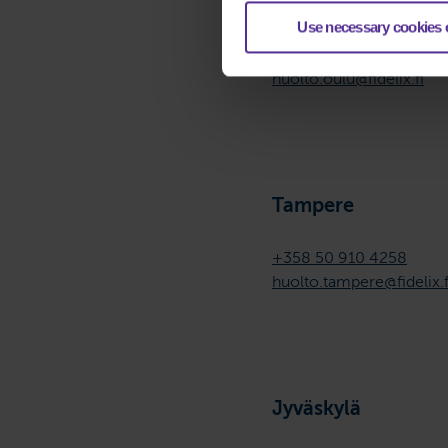
Oulu
Use necessary cookies 
+358 50 910 4258
huolto.oulu@fidelix.fi
Tampere
+358 50 910 4258
huolto.tampere@fidelix.f
Jyväskylä