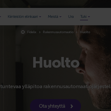
Kiinteistön elinkaari
Meistä
Ura
Tuki
Fidelix
Rakennusautomaatio
Huolto
Huolto
tuntevaa ylläpitoa rakennus­automaatiojärjestel
Ota yhteyttä