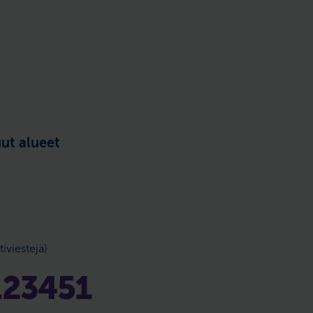
ut alueet
tiviestejä)
123451