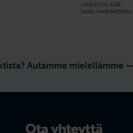
+358 50 910 4258
huolto.jyvaskyla@fidelix.
 Autamme mielellämme —
Herääkö
Ota yhteyttä