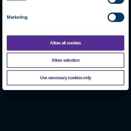
Marketing
Allow all cookies
Allow selection
Use necessary cookies only
Olemme toteuttaneet yli 10 000 erikokoista saneeraus- ja
uudiskohdetta, joista jokainen on räätälöity yksilöllisesti.
Järjestelmiämme on muun muassa asuin- ja
toimistorakennuksissa, kouluissa, sairaaloissa, hotelleissa,
varastoissa, hoivakodeissa, pysäköintilaitoksissa sekä
ostoskeskuksissa.