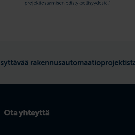
projektiosaamisen edistykselli­syydestä.”
vää rakennusautomaatioprojektista? A
Ota yhteyttä