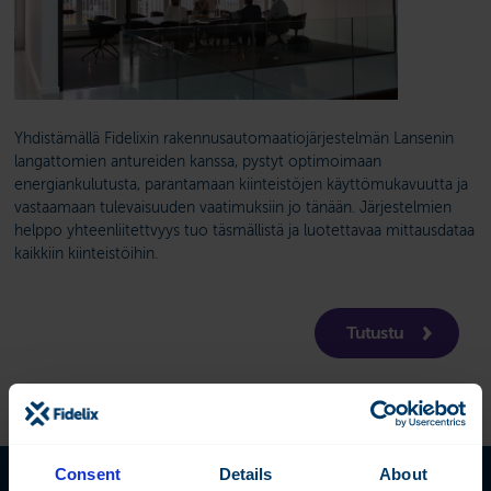
Yhdistämällä Fidelixin rakennusautomaatiojärjestelmän Lansenin
langattomien antureiden kanssa, pystyt optimoimaan
energiankulutusta, parantamaan kiinteistöjen käyttömukavuutta ja
vastaamaan tulevaisuuden vaatimuksiin jo tänään. Järjestelmien
helppo yhteenliitettvyys tuo täsmällistä ja luotettavaa mittausdataa
kaikkiin kiinteistöihin.
Tutustu
Consent
Details
About