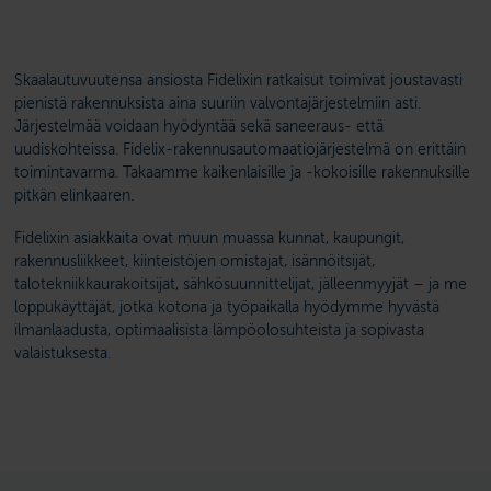
Skaalautuvuutensa ansiosta Fidelixin ratkaisut toimivat joustavasti
pienistä rakennuksista aina suuriin valvontajärjestelmiin asti.
Järjestelmää voidaan hyödyntää sekä saneeraus- että
uudiskohteissa. Fidelix-rakennusautomaatiojärjestelmä on erittäin
toimintavarma. Takaamme kaikenlaisille ja -kokoisille rakennuksille
pitkän elinkaaren.
Fidelixin asiakkaita ovat muun muassa kunnat, kaupungit,
rakennusliikkeet, kiinteistöjen omistajat, isännöitsijät,
talotekniikkaurakoitsijat, sähkösuunnittelijat, jälleenmyyjät – ja me
loppukäyttäjät, jotka kotona ja työpaikalla hyödymme hyvästä
ilmanlaadusta, optimaalisista lämpöolosuhteista ja sopivasta
valaistuksesta.