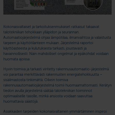
Kokonaisvaltaiset ja tarkoituksenmukaiset ratkaisut takaavat
talotekniikan tehokkaan ylläpidon ja seurannan.
Automaatiojärjestelmä ohjaa lämpötilaa, ilmanvaihtoa ja valaistusta
tarpeen ja käyttötilanteen mukaan. Järjestelmä raportoi
käyttöasteesta ja kulutuksesta tarkasti, joustavasti ja
havainnollisesti. Näin mahdolliset ongelmat ja epäkohdat voidaan
huomata ajoissa.
Hyvin toimiva ja tarkasti viritetty rakennusautomaatio-järjestelmä
voi parantaa merkittävästi rakennusten energiatehokkuutta –
sisäilmastosta tinkimättä. Oikein toimiva
rakennusautomaatiojärjestelmä toimii huomaamattomasti. Kerätyn
tiedon avulla järjestelmä säätää talotekniikan toiminnot
optimaaliselle tasolle, minkä ansiosta voidaan saavuttaa
huomattavia säästöjä.
Asiakkaiden tarpeiden kokonaisvaltainen ymmärtäminen inspiroi