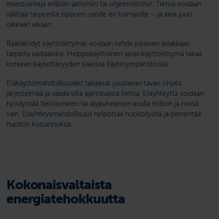
investointeja erillisiin laitteisiin tai ohjelmistoihin. Tietoa voidaan
välittää tarpeesta riippuen useille eri toimijoille – ja aina juuri
oikeaan aikaan.
Räätälöidyt käyttöliittymät voidaan tehdä jokaisen asiakkaan
tarpeita vastaaviksi. Helppokäyttöinen selainkäyttöliittymä takaa
korkean käytettävyyden kaikissa käyttöympäristöissä.
Etäkäyttömahdollisuudet takaavat joustavan tavan ohjata
järjestelmää ja saada siitä ajantasaista tietoa. Etäyhteyttä voidaan
hyödyntää tietokoneen tai älypuhelimen avulla milloin ja missä
vain. Etäyhteysmahdollisuus helpottaa huoltotyötä ja pienentää
huollon kustannuksia.
Kokonaisvaltaista
energiatehokkuutta