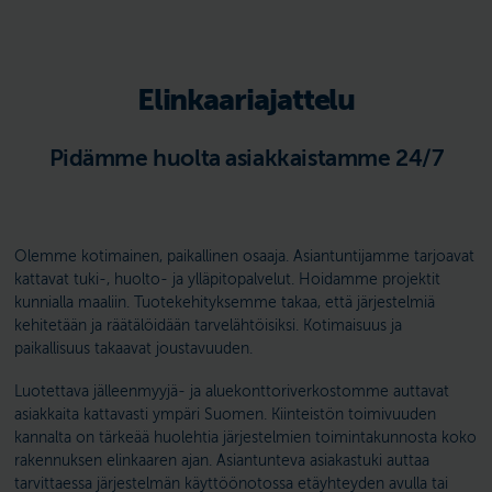
Elinkaariajattelu
Pidämme huolta asiakkaistamme 24/7
Olemme kotimainen, paikallinen osaaja. Asiantuntijamme tarjoavat
kattavat tuki-, huolto- ja ylläpitopalvelut. Hoidamme projektit
kunnialla maaliin. Tuotekehityksemme takaa, että järjestelmiä
kehitetään ja räätälöidään tarvelähtöisiksi. Kotimaisuus ja
paikallisuus takaavat joustavuuden.
Luotettava jälleenmyyjä- ja aluekonttoriverkostomme auttavat
asiakkaita kattavasti ympäri Suomen. Kiinteistön toimivuuden
kannalta on tärkeää huolehtia järjestelmien toimintakunnosta koko
rakennuksen elinkaaren ajan. Asiantunteva asiakastuki auttaa
tarvittaessa järjestelmän käyttöönotossa etäyhteyden avulla tai