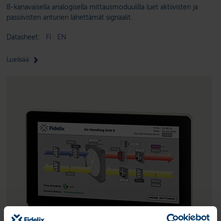
8-kanavaisella analogisella mittausmoduulilla luet aktiivisten ja
passiivisten anturien lähettämät signaalit.
Datasheet:
FI
EN
Lue lisää