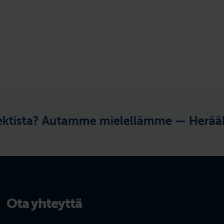
ista? Autamme mielellämme —
Herääkö k
Ota yhteyttä