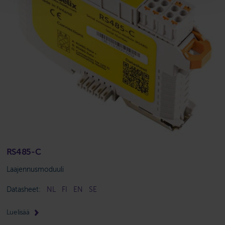
RS485-C
Laajennusmoduuli
Datasheet:
NL
FI
EN
SE
Lue lisää