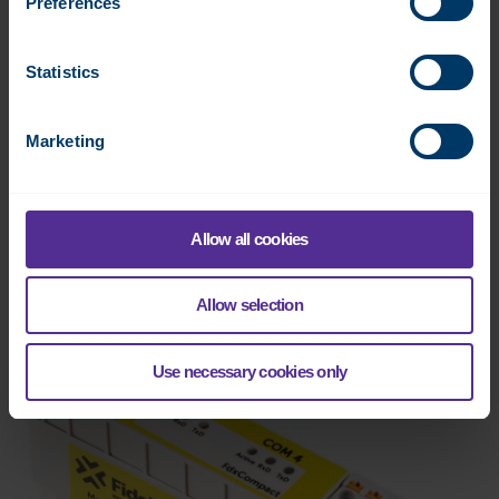
Preferences
Statistics
Marketing
VISIO-15-X
15,6” käyttöpaneeli Fidelix keskusyksiköille
Datasheet:
SE
EN
FI
Allow all cookies
Lue lisää
Allow selection
Use necessary cookies only