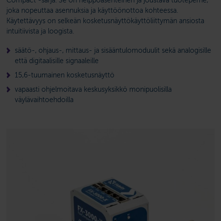
Compact -sarja. Se on helppo­asenteinen ja joustava tuote­perhe,
joka nopeuttaa asennuksia ja käyttöön­ottoa kohteessa.
Käytettävyys on selkeän kosketus­näyttö­käyttö­liittymän ansiosta
intuitiivista ja loogista.
säätö-, ohjaus-, mittaus- ja sisääntulomoduulit sekä analogisille
että digitaalisille signaaleille
15,6-tuumainen kosketusnäyttö
vapaasti ohjelmoitava keskusyksikkö monipuolisilla
väylävaihtoehdoilla