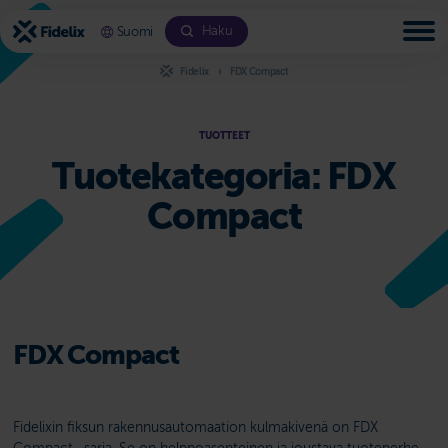
Siirry
sisältöön
Haku
Suomi
Fidelix
FDX Compact
TUOTTEET
Tuotekategoria:
FDX
Compact
FDX Compact
Fidelixin fiksun rakennus­automaation kulmakivenä on FDX