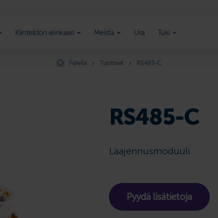
Kiinteistön elinkaari
Meistä
Ura
Tuki
Fidelix
Tuotteet
RS485-C
RS485-C
Laajennusmoduuli
Pyydä lisätietoja