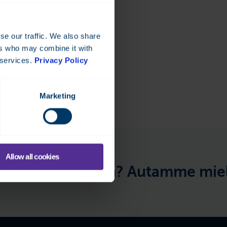
Lue lisää
se our traffic. We also share
ers who may combine it with
 services.
Privacy Policy
Marketing
Allow all cookies
oprojektista? Autamme mielell