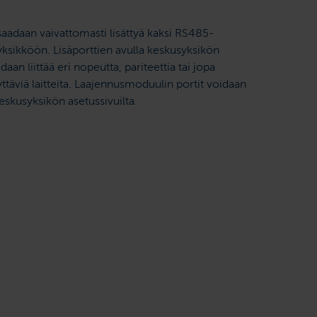
adaan vaivattomasti lisättyä kaksi RS485-
ksikköön. Lisäporttien avulla keskusyksikön
daan liittää eri nopeutta, pariteettia tai jopa
ttäviä laitteita. Laajennusmoduulin portit voidaan
eskusyksikön asetussivuilta.