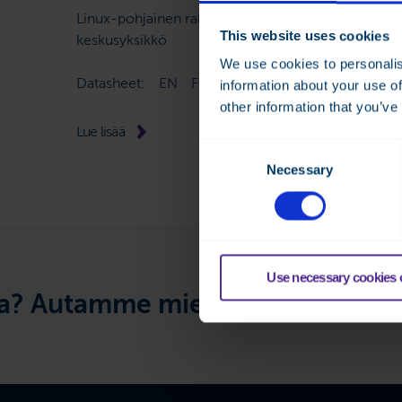
Linux-pohjainen rakennusautomaatiojärjestelmän
This website uses cookies
keskusyksikkö
We use cookies to personalis
Datasheet:
EN
FI
SE
information about your use of
other information that you’ve
Lue lisää
Consent
Necessary
Selection
Use necessary cookies 
Autamme mielellämme —
Herääkö