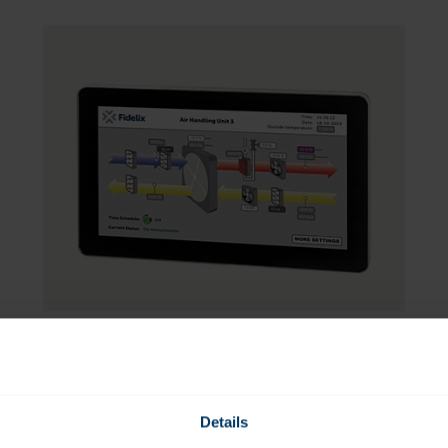
VISIO-10-X
10.1” käyttöpaneeli Fidelix-keskusyksiköille
Details
Datasheet:
SE
FI
EN