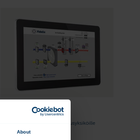
VISIO-15-X
15,6” käyttöpaneeli Fidelix keskusyksiköille
About
Datasheet:
SE
EN
FI