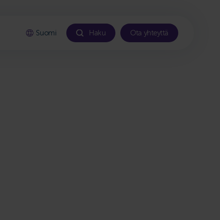
Suomi
Haku
Ota yhteyttä