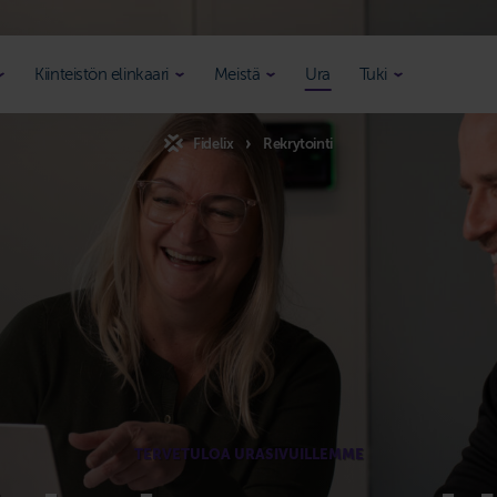
Kiinteistön elinkaari
Meistä
Ura
Tuki
Fidelix
Rekrytointi
TERVETULOA URASIVUILLEMME