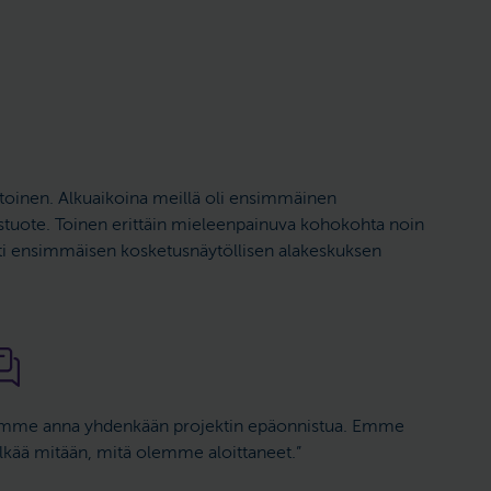
intoinen. Alkuaikoina meillä oli ensimmäinen
tuote. Toinen erittäin mieleenpainuva kohokohta noin
tti ensimmäisen kosketusnäytöllisen alakeskuksen
mme anna yhdenkään projektin epäonnistua. Emme
lkää mitään, mitä olemme aloittaneet.”