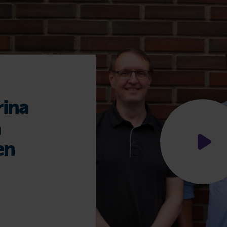
rina
a
en