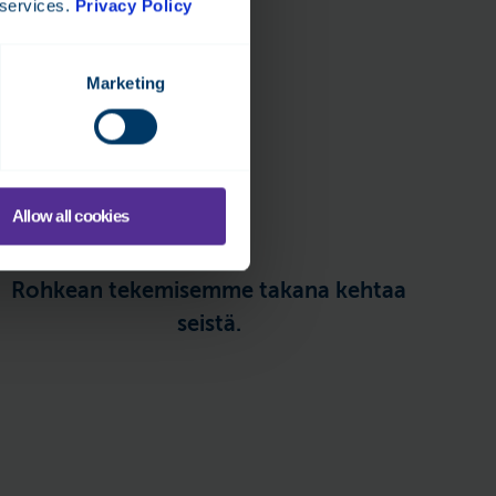
 services.
Privacy Policy
t olemme
Marketing
Allow all cookies
Rohkean tekemisemme takana kehtaa
seistä.