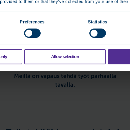
 provided to them or that they’ve collected from your use of their
asioista me fideläise
ylpeitä:
Preferences
Statistics
only
Allow selection
Meillä on vapaus tehdä työt parhaalla
tavalla.