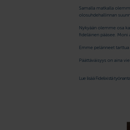
Samalla matkalla olemme 
olosuhde­hallinnan suunn
Nykyään olemme osa kansa
fideläinen pääsee. Moni
Emme pelänneet tarttua h
Päättäväisyys on aina vi
Lue lisää Fidelixistä työnant