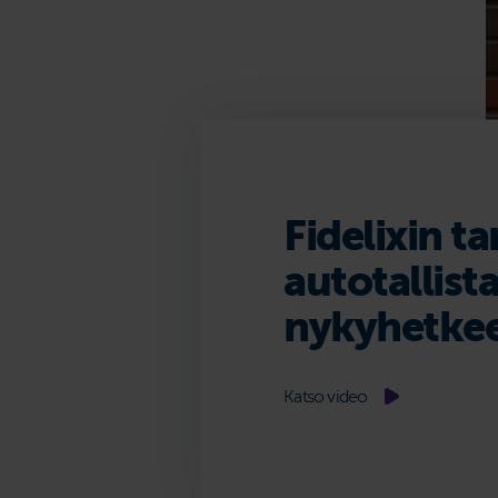
Fidelixin ta
autotallist
nykyhetke
Katso video