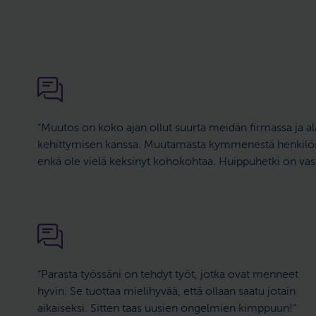
“Muutos on koko ajan ollut suurta meidän firmassa ja al
kehittymisen kanssa. Muutamasta kymmenestä henkilöstä
enkä ole vielä keksinyt kohokohtaa. Huippuhetki on vast
“Parasta työssäni on tehdyt työt, jotka ovat menneet
hyvin. Se tuottaa mielihyvää, että ollaan saatu jotain
aikaiseksi. Sitten taas uusien ongelmien kimppuun!“