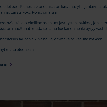
edelleen. Pienestä pioneerista on kasvanut yksi johtavista ra
annäyttäjistä koko Pohjoismaissa.
invälistä talotekniikan asiantuntija­yritysten joukkoa, jonka 
 asia on muuttunut, mutta se sama fideläinen henki pysyy vauh
aasteisiin tarinan alkuvaiheilla, emmekä pelkää sitä nytkään.
enyt meitä eteenpäin.
ajana