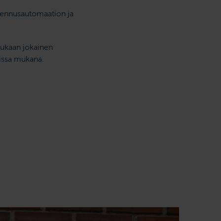
kennus­automaation ja
mukaan jokainen
dissa mukana.