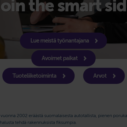
oin the smart si
Lue meistä työnantajana
Avoimet paikat
Tuoteliiketoiminta
Arvot
vuonna 2002 eräästä suomalaisesta autotallista, pienen poruka
 halusta tehdä rakennuksista fiksumpia.