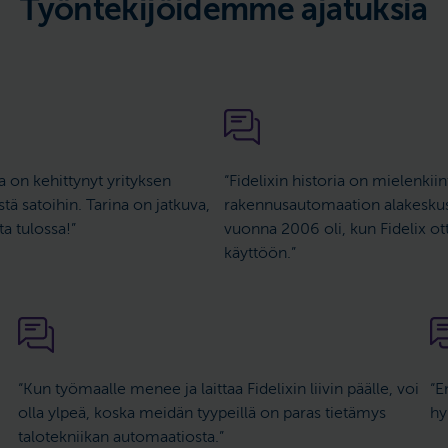
Työntekijöidemme ajatuksia
a on kehittynyt yrityksen
“Fidelixin historia on mielenki
 satoihin. Tarina on jatkuva,
rakennusautomaation alakeskus
a tulossa!”
vuonna 2006 oli, kun Fidelix o
käyttöön.”
“Kun työmaalle menee ja laittaa Fidelixin liivin päälle, voi
“E
olla ylpeä, koska meidän tyypeillä on paras tietämys
hy
talotekniikan automaatiosta.”