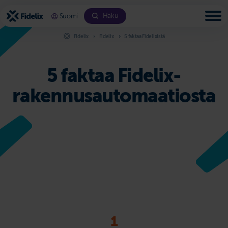
Siirry
sisältöön
Haku
Suomi
Fidelix
Fidelix
5 faktaa Fidelixistä
5 faktaa Fidelix-
rakennusautomaatiosta
1