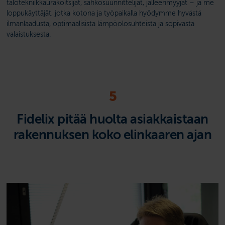
talotekniikkaurakoitsijat, sähkösuunnittelijat, jälleenmyyjät – ja me
loppukäyttäjät, jotka kotona ja työpaikalla hyö­dymme hyvästä
ilmanlaadusta, optimaalisista lämpöolosuhteista ja sopivasta
valaistuksesta.
5
Fidelix pitää huolta asiakkaistaan
rakennuksen koko elinkaaren ajan