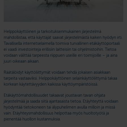
Helppokäyttöinen ja tarkoituksenmukainen järjestelmä
mahdollistaa, että käyttäjät saavat järjestelmästä kaiken hyödyn irti.
Tavallisella internetselaimella toimiva turvallinen etäkäyttöportaali
ei vaadi investointeja erillisiin laitteisiin tai ohjelmistoihin. Tietoa
voidaan välittää tarpeesta riippuen useille eri toimijoille – ja aina
juuri oikeaan aikaan.
Räätälöidyt käyttöliittymät voidaan tehdä jokaisen asiakkaan
tarpeita vastaaviksi. Helppokäyttöinen selainkäyttöliittymä takaa
korkean käytettävyyden kaikissa käyttöympäristöissä.
Etäkäyttömahdollisuudet takaavat joustavan tavan ohjata
järjestelmää ja saada siitä ajantasaista tietoa. Etäyhteyttä voidaan
hyödyntää tietokoneen tai älypuhelimen avulla milloin ja missä
vain. Etäyhteysmahdollisuus helpottaa myös huoltotyötä ja
pienentää huollon kustannuksia.