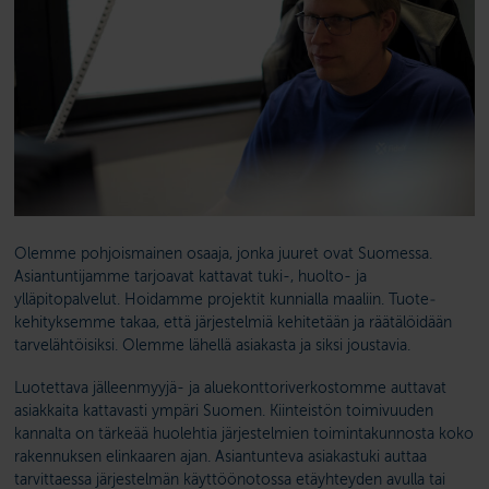
Olemme pohjoismainen osaaja, jonka juuret ovat Suomessa.
Asiantuntijamme tarjoavat kattavat tuki-, huolto- ja
ylläpitopalvelut. Hoidamme projektit kunnialla maaliin. Tuote­
kehityksemme takaa, että järjestelmiä kehitetään ja räätälöidään
tarve­lähtöisiksi. Olemme lähellä asiakasta ja siksi joustavia.
Luotettava jälleenmyyjä- ja aluekonttori­verkostomme auttavat
asiakkaita kattavasti ympäri Suomen. Kiinteistön toimivuuden
kannalta on tärkeää huolehtia järjestelmien toimintakunnosta koko
rakennuksen elinkaaren ajan. Asiantunteva asiakastuki auttaa
tarvittaessa järjestelmän käyttöön­otossa etäyhteyden avulla tai