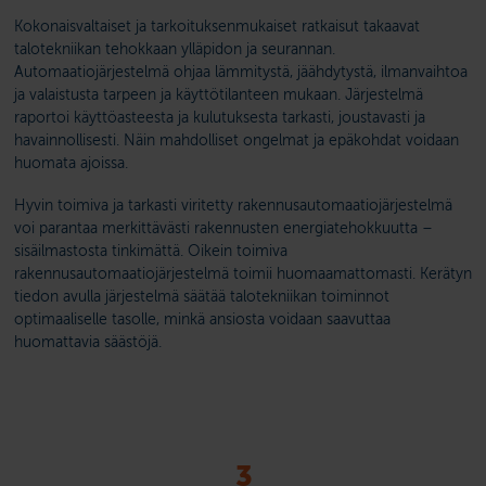
Kokonaisvaltaiset ja tarkoituksenmukaiset ratkaisut takaavat
talotekniikan tehokkaan ylläpidon ja seurannan.
Automaatiojärjestelmä ohjaa lämmitystä, jäähdytystä, ilmanvaihtoa
ja valaistusta tarpeen ja käyttötilanteen mukaan. Järjestelmä
raportoi käyttöasteesta ja kulutuksesta tarkasti, joustavasti ja
havainnollisesti. Näin mahdolliset ongelmat ja epäkohdat voidaan
huomata ajoissa.
Hyvin toimiva ja tarkasti viritetty rakennusautomaatiojärjestelmä
voi parantaa merkittävästi rakennusten energiatehokkuutta –
sisäilmastosta tinkimättä. Oikein toimiva
rakennusautomaatiojärjestelmä toimii huomaamattomasti. Kerätyn
tiedon avulla järjestelmä säätää talotekniikan toiminnot
optimaaliselle tasolle, minkä ansiosta voidaan saavuttaa
huomattavia säästöjä.
3