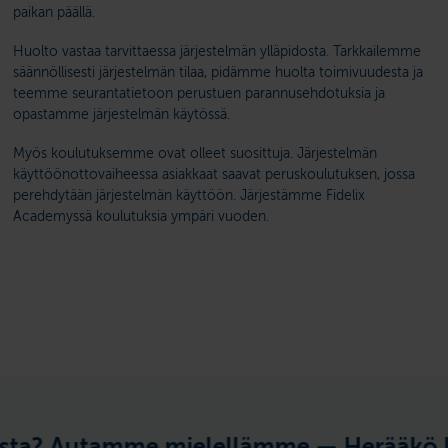
paikan päällä.
Huolto vastaa tarvittaessa järjestelmän ylläpidosta. Tarkkailemme
säännöllisesti järjestelmän tilaa, pidämme huolta toimivuudesta ja
teemme seurantatietoon perustuen parannusehdotuksia ja
opastamme järjestelmän käytössä.
Myös koulutuksemme ovat olleet suosittuja. Järjestelmän
käyttöön­otto­vaiheessa asiakkaat saavat peruskoulutuksen, jossa
perehdytään järjestelmän käyt­töön. Järjestämme Fidelix
Academyssä koulutuksia ympäri vuoden.
Autamme mielellämme —
Herääkö kysytt