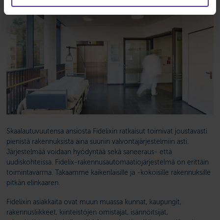
Skaalautuvuutensa ansiosta Fidelixin ratkaisut toimivat joustavasti
pienistä rakennuksista aina suuriin valvontajärjestelmiin asti.
Järjestelmää voidaan hyödyntää sekä saneeraus- että
uudiskohteissa. Fidelix-rakennus­automaatiojärjestelmä on erittäin
toimintavarma. Takaamme kaikenlaisille ja -kokoisille rakennuksille
pitkän elinkaaren.
Fidelixin asiakkaita ovat muun muassa kunnat, kaupungit,
rakennusliikkeet, kiinteistöjen omistajat, isännöitsijät,