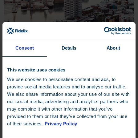
Consent
Details
About
This website uses cookies
Olemme toteuttaneet yli 10 000 erikokoista saneeraus- ja
We use cookies to personalise content and ads, to
uudiskohdetta, joista jokainen on räätälöity yksilöllisesti.
provide social media features and to analyse our traffic.
Järjestelmiämme on muun muassa asuin- ja
We also share information about your use of our site with
toimistorakennuksissa, kouluissa, sairaaloissa, hotelleissa,
varastoissa, hoivakodeissa, pysäköintilaitoksissa sekä
our social media, advertising and analytics partners who
ostoskeskuksissa.
may combine it with other information that you’ve
provided to them or that they’ve collected from your use
Kehitystyö eri valmistajien tuotteiden saumattomaan integrointiin
of their services.
Privacy Policy
on ollut tuotekehityksemme tärkeimpiä painopisteitä jo vuosien
ajan. Tämä työ on myös kantanut hedelmää: valikoimastamme