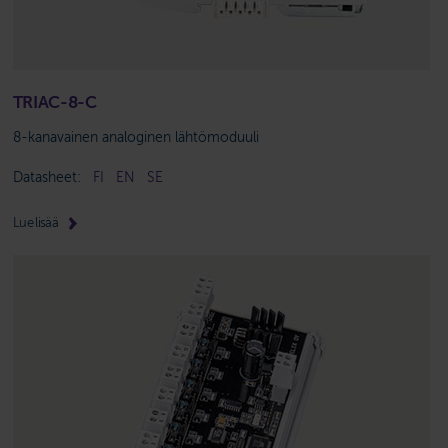
TRIAC-8-C
8-kanavainen analoginen lähtömoduuli
Datasheet:
FI
EN
SE
Lue lisää