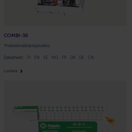
COMBI-36
Yhdistelmäliitäntäyksikkö.
Datasheet:
FI
EN
SE
NO
FR
DK
DE
CN
Lue lisää