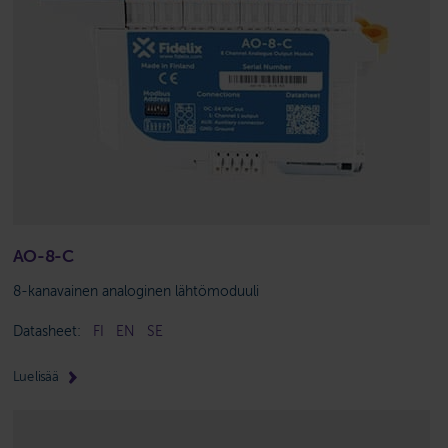
AO-8-C
8-kanavainen analoginen lähtömoduuli
Datasheet:
FI
EN
SE
Lue lisää