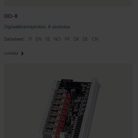
DO-8
Digitaaliliitäntäyksikkö, 8 ulostuloa.
Datasheet:
FI
EN
SE
NO
FR
DK
DE
CN
Lue lisää