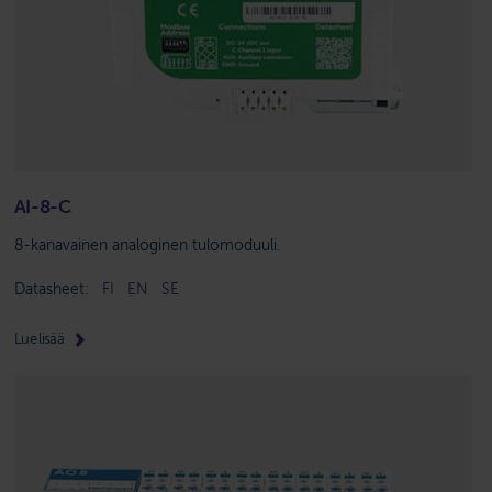
AI-8-C
8-kanavainen analoginen tulomoduuli.
Datasheet:
FI
EN
SE
Lue lisää