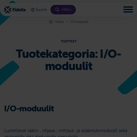
Siirry
sisältöön
Haku
Suomi
Fidelix
I/O-moduulit
TUOTTEET
Tuotekategoria:
I/O-
moduulit
I/O-moduulit
Luotettavat säätö-, ohjaus-, mittaus- ja sisääntulomoduulit sekä