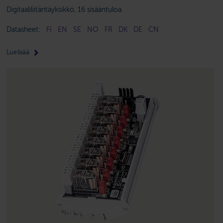
Digitaaliliitäntäyksikkö, 16 sisääntuloa.
Datasheet:
FI
EN
SE
NO
FR
DK
DE
CN
Lue lisää