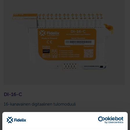
DI-16-C
16-kanavainen digitaalinen tulomoduuli
Datasheet:
FI
EN
SE
Lue lisää