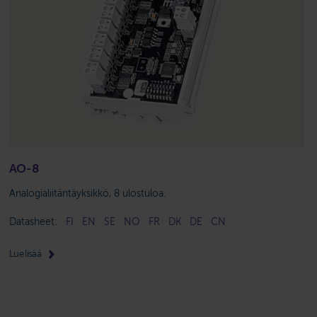
AO-8
Analogialiitäntäyksikkö, 8 ulostuloa.
Datasheet:
FI
EN
SE
NO
FR
DK
DE
CN
Lue lisää