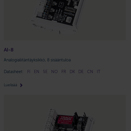
AI-8
Analogialiitäntäyksikkö, 8 sisääntuloa
Datasheet:
FI
EN
SE
NO
FR
DK
DE
CN
IT
Lue lisää