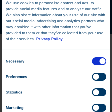
standarder har möjliggjort smidiga kundanpassningar i de många
We use cookies to personalise content and ads, to
tusen referensprojekten runt om i Europa.
provide social media features and to analyse our traffic.
We also share information about your use of our site with
our social media, advertising and analytics partners who
may combine it with other information that you’ve
provided to them or that they’ve collected from your use
of their services.
Privacy Policy
Consent
Necessary
Selection
Preferences
Statistics
Marketing