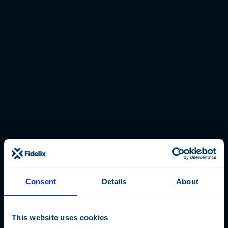
Sömlös integration och smidig
kundanpassning
Fidelix system för fastighetsautomation har installerats vid mer än
10 000 renoverings- och nybyggnadsprojekt. Bostads- och
kontorsbyggnader i olika storlekar, sjukhus, skolor, hotell, lager,
vårdhem, parkeringsanläggningar och köpcentra har med Fidelix
blivit energieffektiva, hållbara och intelligenta byggnader med
stora mervärden både för dess ägare och brukare.
Sömlös integration och total öppenhet har alltid varit två av de
viktigaste målen för Fidelix utvecklingssatsningar. Det är genom
möjligheten att integrera produkter och teknik från ett mycket
stort antal tillverkare som vi kan erbjuda våra kunder verkligt
skräddarsydda och behovsanpassade systemlösningar. Lösningar
som ger ny dimension åt begreppet intelligenta fastigheter.
Consent
Details
About
Det är genom att ansluta och kombinera exempelvis sensorer,
mätare, ställdon, regulatorer och säkerhetsteknik av många olika
fabrikat som vi kan erbjuda heltäckande och enhetliga system för
This website uses cookies
fastighetsautomation. Att Fidelix system är baserat på öppna