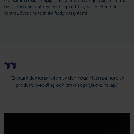
mot samma mål; att hjälpa små och stora fastighetsägare att med
Fidelix Fastighetsautomation Plug-and-Play ta steget mot full
kontroll över sina tekniska fastighetssystem!
“En stark demonstration av den höga nivån på nordisk
produktutveckling och praktisk projektkunskap.”