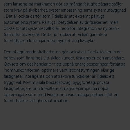
som lanseras på marknaden gör att många fastighetsägare ställer
stora krav på skalbarhet, systemanpassning samt systemutbyggnad
. Det är också därför som Fidelix är ett extremt pålitligt
automationssystem. Pålitligt i betydelsen av driftsäkerhet, men
också för att systemet alltid är redo för integration av ny teknik
från olika tillverkare. Detta gör också att vi kan garantera
framtidssäkra lösningar med mycket lång livscykel.
Den obegränsade skalbarheten gör också att Fidelix täcker in de
behov som finns hos vitt skilda kunder, fastigheter och användare.
Oavsett om det handlar om att uppnå energibesparingar, förbättra
inomhuskomforten, optimera ventilationsstyrningen eller ge
fastigheter intelligenta och attraktiva funktioner är Fidelix ett
tryggt val. Kommunala bostadsbolag, byggföretag, privata
fastighetsägare och förvaltare är några exempel på nöjda
systemägare som med Fidelix och våra många partners fått en
framtidssäker fastighetsautomation.