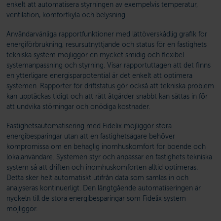
enkelt att automatisera styrningen av exempelvis temperatur,
ventilation, komfortkyla och belysning.
Användarvänliga rapportfunktioner med lättöverskådlig grafik för
energiförbrukning, resursutnyttjande och status för en fastighets
tekniska system möjliggör en mycket smidig och flexibel
systemanpassning och styrning. Visar rapportuttagen att det finns
en ytterligare energisparpotential är det enkelt att optimera
systemen. Rapporter för driftstatus gör också att tekniska problem
kan upptäckas tidigt och att rätt åtgärder snabbt kan sättas in för
att undvika störningar och onödiga kostnader.
Fastighetsautomatisering med Fidelix möjliggör stora
energibesparingar utan att en fastighetsägare behöver
kompromissa om en behaglig inomhuskomfort för boende och
lokalanvändare. Systemen styr och anpassar en fastighets tekniska
system så att driften och inomhuskomforten alltid optimeras.
Detta sker helt automatiskt utifrån data som samlas in och
analyseras kontinuerligt. Den långtgående automatiseringen är
nyckeln till de stora energibesparingar som Fidelix system
möjliggör.