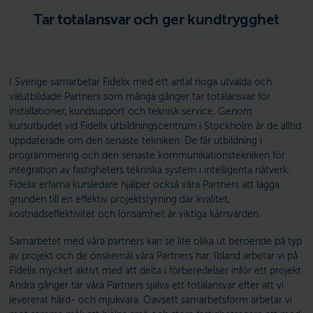
Tar totalansvar och ger kundtrygghet
I Sverige samarbetar Fidelix med ett antal noga utvalda och
välutbildade Partners som många gånger tar totalansvar för
installationer, kundsupport och teknisk service. Genom
kursutbudet vid Fidelix utbildningscentrum i Stockholm är de alltid
uppdaterade om den senaste tekniken. De får utbildning i
programmering och den senaste kommunikationstekniken för
integration av fastigheters tekniska system i intelligenta nätverk.
Fidelix erfarna kursledare hjälper också våra Partners att lägga
grunden till en effektiv projektstyrning där kvalitet,
kostnadseffektivitet och lönsamhet är viktiga kärnvärden.
Samarbetet med våra partners kan se lite olika ut beroende på typ
av projekt och de önskemål våra Partners har. Ibland arbetar vi på
Fidelix mycket aktivt med att delta i förberedelser inför ett projekt.
Andra gånger tar våra Partners själva ett totalansvar efter att vi
levererat hård- och mjukvara. Oavsett samarbetsform arbetar vi