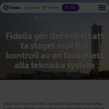
Bläddra
till
Translate
Sök
Svenska
innehållet
Fidelix
Fastighetsautomation
Fidelix gör det enkelt att
ta steget mot full
kontroll av en fastighets
alla tekniska system
Sedan 2003 har vi på Fidelix Sverige AB tillsammans med många
kvalificerade Partners hjälpt svenska fastighetsägare att ta kontroll