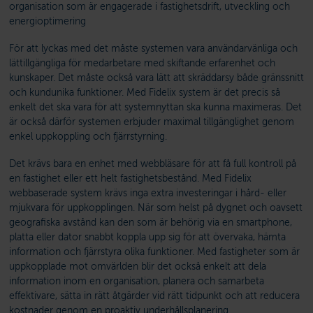
organisation som är engagerade i fastighetsdrift, utveckling och
energioptimering
För att lyckas med det måste systemen vara användarvänliga och
lättillgängliga för medarbetare med skiftande erfarenhet och
kunskaper. Det måste också vara lätt att skräddarsy både gränssnitt
och kundunika funktioner. Med Fidelix system är det precis så
enkelt det ska vara för att systemnyttan ska kunna maximeras. Det
är också därför systemen erbjuder maximal tillgänglighet genom
enkel uppkoppling och fjärrstyrning.
Det krävs bara en enhet med webbläsare för att få full kontroll på
en fastighet eller ett helt fastighetsbestånd. Med Fidelix
webbaserade system krävs inga extra investeringar i hård- eller
mjukvara för uppkopplingen. När som helst på dygnet och oavsett
geografiska avstånd kan den som är behörig via en smartphone,
platta eller dator snabbt koppla upp sig för att övervaka, hämta
information och fjärrstyra olika funktioner. Med fastigheter som är
uppkopplade mot omvärlden blir det också enkelt att dela
information inom en organisation, planera och samarbeta
effektivare, sätta in rätt åtgärder vid rätt tidpunkt och att reducera
kostnader genom en proaktiv underhållsplanering