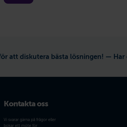
tt diskutera bästa lösningen! —
Har du e
Kontakta oss
Vi svarar gärna på frågor eller
bokar ett möte för