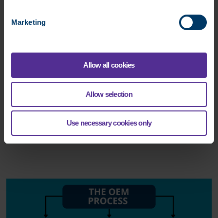
OEM-lösningen som hjälpte Jeven
att övervinna tekniska utmaningar
Marketing
Företaget Jeven AB är ett marknadsledande företag med ett brett
produktsortiment som omfattar professionella köksfläktar,
högkvalitativa fettfiltreringslösningar, takhuvar för från- och
inloppsluft samt även spjäll. När Jeven skulle utveckla en
Allow all cookies
marknadsunik lösning för fettfiltrering och värmeåtervinning
krävdes ett smart system för styrning och övervakning.
Allow selection
Valet blev Fidelix FX-SC och ett nära samarbete med Fidelix.
Use necessary cookies only
Här kan du läsa en artikel om samarbetet!