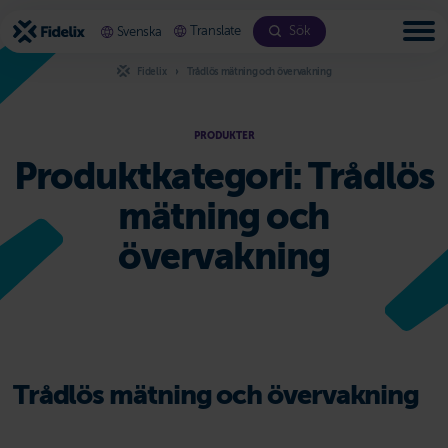
Bläddra
till
Translate
Sök
Svenska
innehållet
Fidelix
Trådlös mätning och övervakning
PRODUKTER
Produktkategori:
Trådlös
mätning och
övervakning
Trådlös mätning och övervakning