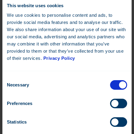
This website uses cookies
We use cookies to personalise content and ads, to
provide social media features and to analyse our traffic.
We also share information about your use of our site with
our social media, advertising and analytics partners who
Trådlösa sensorer
may combine it with other information that you’ve
provided to them or that they’ve collected from your use
Trådlösa M-Bus (OMS) och mioty sensorer
of their services.
Privacy Policy
Läs mer
Consent
Necessary
Selection
Preferences
Statistics