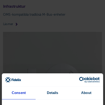
Infrastruktur
OMS-kompatibla tradlösä M-Bus-enheter
Läs mer
Consent
Details
About