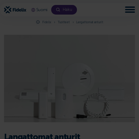
Siirry
sisältöön
Haku
Suomi
Fidelix
Tuotteet
Langattomat anturit
Langattomat anturit