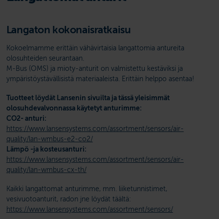
Langaton kokonaisratkaisu
Kokoelmamme erittäin vähävirtaisia langattomia antureita
olosuhteiden seurantaan.
M-Bus (OMS) ja mioty-anturit on valmistettu kestäviksi ja
ympäristöystävällisistä materiaaleista. Erittäin helppo asentaa!
Tuotteet löydät Lansenin sivuilta ja tässä yleisimmät
olosuhdevalvonnassa käytetyt anturimme:
CO2- anturi:
https://www.lansensystems.com/assortment/sensors/air-
quality/lan-wmbus-e2-co2/
Lämpö -ja kosteusanturi:
https://www.lansensystems.com/assortment/sensors/air-
quality/lan-wmbus-cx-th/
Kaikki langattomat anturimme, mm. liiketunnistimet,
vesivuotoanturit, radon jne löydät täältä:
https://www.lansensystems.com/assortment/sensors/