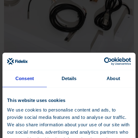
Consent
Details
About
Lisätarvikkeet
Laaja lisätarvikevalikoimamme lisää käyttökohteita ja muuntautuu
monenlaisiin tarvittaviin käyttökohteisiisi. Useimmin...
This website uses cookies
We use cookies to personalise content and ads, to
Lue lisää
provide social media features and to analyse our traffic.
We also share information about your use of our site with
our social media, advertising and analytics partners who