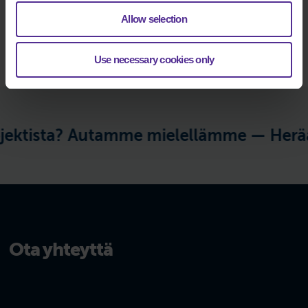
olosuhdeseurantaan
Allow selection
Lue lisää
Use necessary cookies only
ktista? Autamme mielellämme —
Herääk
Ota yhteyttä