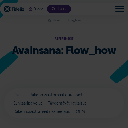
Siirry
sisältöön
Haku
Suomi
Fidelix
Flow_how
REFERENSSIT
Avainsana:
Flow_how
Kaikki
Rakennusautomaatiourakointi
Elinkaaripalvelut
Täydentävät ratkaisut
Rakennusautomaatiosaneeraus
OEM