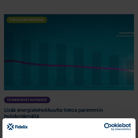
TURULA ENGINEERING
TÄYDENTÄVÄT RATKAISUT
Lisää energiatehokkuutta tietoa paremmin
hyödyntämällä
Taloteknisen datan analysointi ja optimointi