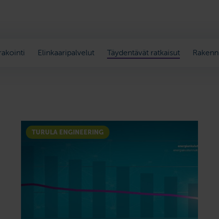
akointi
Elinkaaripalvelut
Täydentävät ratkaisut
Rakenn
TURULA ENGINEERING