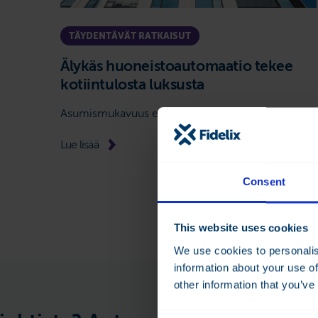
TÄYDENTÄVÄT RATKAISUT
Älykäs huoneisto­automaatio tekee
kotiintulosta luksusta
Asumismukavuus ensin.
Lue lisää
Consent
This website uses cookies
We use cookies to personalis
information about your use of
other information that you’ve
Consent