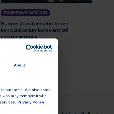
TÄYDENTÄVÄT RATKAISUT
Huoneistoautomaatio tekee
kerrostaloasumisesta entistä
ekologisempaa
Asumismukavuus uudella tasolla
Lue lisää
About
se our traffic. We also share
ers who may combine it with
 services.
Privacy Policy