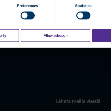
erääkö kysyttävää rakennusaut
Preferences
Statistics
only
Allow selection
Lähetä meille viestiä