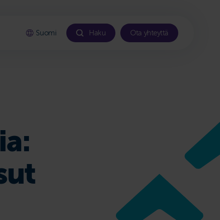
Suomi
Haku
Ota yhteyttä
ia:
sut