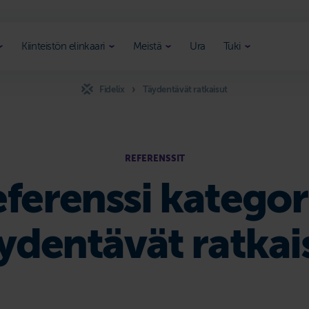
Kiinteistön elinkaari
Meistä
Ura
Tuki
Fidelix
Täydentävät ratkaisut
REFERENSSIT
ferenssi kategor
ydentävät ratkai