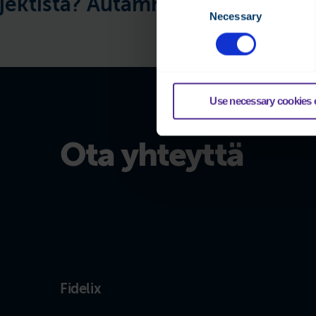
ista? Autamme mielellämme —
H
Necessary
Selection
Use necessary cookies 
Ota yhteyttä
Fidelix