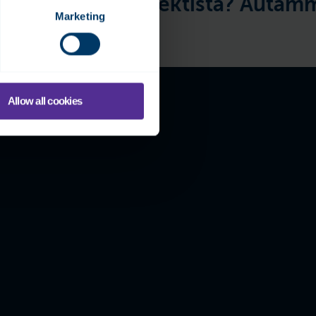
omaatioprojektista? Autamme m
Marketing
Allow all cookies