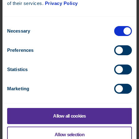
of their services.
Privacy Policy
Consent
Necessary
Selection
Preferences
TOSIBOX LOCK 150
Statistics
Laite/reititin etäyhteyttä varten
Marketing
Datasheet:
EN
Lue lisää
Allow all cookies
Allow selection