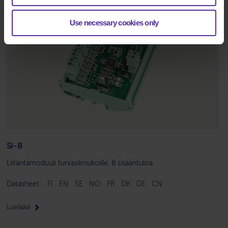
Use necessary cookies only
SI-8
Liitäntämoduuli turvasilmukoille, 8 sisääntuloa.
Datasheet:
FI
EN
SE
NO
FR
DK
DE
CN
Lue lisää