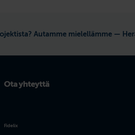
ektista? Autamme mielellämme —
Herää
Ota yhteyttä
Fidelix