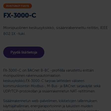
POISTUNUT TUOTE
FX-3000-C
Monipuolinen keskusyksikkö, sisäänrakennettu reititin, IEEE
802.1X -tuki.
Pyydä lisätietoja
FX-3000-C on BACnet B-BC -profiililla varustettu erittäin
monipuolinen rakennusautomaation
keskusyksikkö.FX-3000-C tarjoaa laitteiden väliseen
kommunikointiin Modbus-, M-Bus- ja BACnet sarjaväylät sekä
UDP/TCP-protokollan ja sisäänrakennetun NAT-reitittimen.
Sisäänrakennetun web-palvelimen, lokitietojen tallennuksen,
käyttäjähallinnan, energiaraportoinnin ja lukuisten muiden