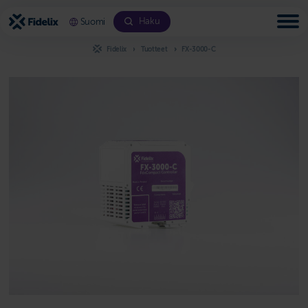
Siirry
sisältöön
Haku
Suomi
Fidelix
Tuotteet
FX-3000-C