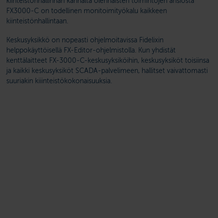
kiinteistönhallinnan kannalta olennaisten toimintojen ansiosta
FX3000-C on todellinen monitoimityökalu kaikkeen
kiinteistönhallintaan.
Keskusyksikkö on nopeasti ohjelmoitavissa Fidelixin
helppokäyttöisellä FX-Editor-ohjelmistolla. Kun yhdistät
kenttälaitteet FX-3000-C-keskusyksiköihin, keskusyksiköt toisiinsa
ja kaikki keskusyksiköt SCADA-palvelimeen, hallitset vaivattomasti
suuriakin kiiinteistökokonaisuuksia.