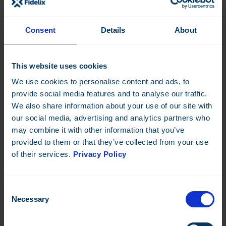
Lue lisää
Consent
Details
About
MEILAHDEN SAIRAALA
This website uses cookies
We use cookies to personalise content and ads, to
provide social media features and to analyse our traffic.
We also share information about your use of our site with
our social media, advertising and analytics partners who
may combine it with other information that you’ve
provided to them or that they’ve collected from your use
of their services.
Privacy Policy
RAKENNUSAUTOMAATIOURAKOINTI
Consent
Necessary
Selection
Rakennusautomaatiolla varmistetaan optimaaliset
olosuhteet myös vaativissa hoitotiloissa.