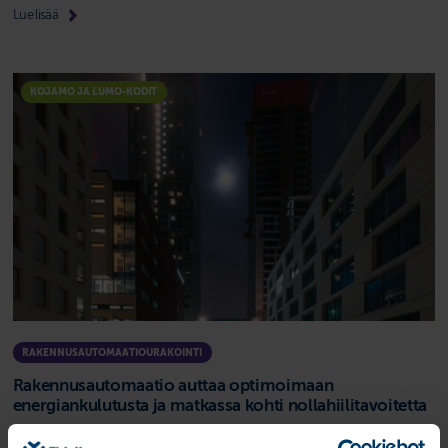
Lue lisää
KOJAMO JA LUMO-KODIT
RAKENNUSAUTOMAATIOURAKOINTI
Rakennusautomaatio auttaa optimoimaan
energiankulutusta ja matkassa kohti nollahiilitavoitetta
Fidelix-järjestelmä yli puolessa Kojamon kiinteistöistä