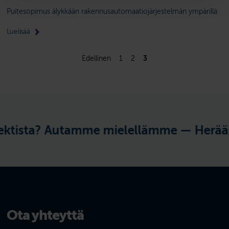
Puitesopimus älykkään rakennusautomaatiojärjestelmän ympärillä
Lue lisää
Edellinen
1
2
3
tista? Autamme mielellämme —
Herääkö 
Ota yhteyttä