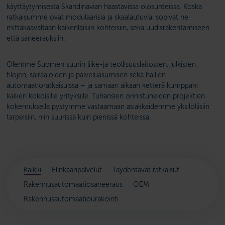
käyttäytymisestä Skandinavian haastavissa olosuhteissa. Koska
ratkaisumme ovat modulaarisia ja skaalautuvia, sopivat ne
mittakaavaltaan kaikenlaisiin kohteisiin, sekä uudisrakentamiseen
että saneerauksiin.
Olemme Suomen suurin liike-ja teollisuuslaitosten, julkisten
tilojen, sairaaloiden ja palveluasumisen sekä hallien
automaatioratkaisuissa – ja samaan aikaan ketterä kumppani
kaiken kokoisille yrityksille. Tuhansien onnistuneiden projektien
kokemuksella pystymme vastaamaan asiakkaidemme yksilöllisiin
tarpeisiin, niin suurissa kuin pienissä kohteissa.
Kaikki
Elinkaaripalvelut
Täydentävät ratkaisut
Rakennusautomaatiosaneeraus
OEM
Rakennusautomaatiourakointi