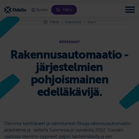
Siirry
sisältöön
Haku
Suomi
Fidelix
Referenssit
Sivu 3
REFERENSSIT
Rakennus­automaatio­ -
järjestelmien
pohjoismainen
edelläkävijä.
Olemme kehittäneet ja valmistaneet fiksuja rakennus­automaatio­­
järjestelmiä ja -laitteita Suomessa jo vuodesta 2002. Vuosien
saatossa olemme oppineet paljon talotekniikasta ja sen