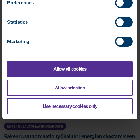
Sairaalaympäristössä rakennusautomaation toimintavarmuudella
Preferences
on kriittinen rooli Meilahden sairaala-alueelle valmistunut...
Lue lisää
Statistics
Marketing
VANTAAN KAUPUNKI
Allow all cookies
Allow selection
Use necessary cookies only
RAKENNUSAUTOMAATIOURAKOINTI
Rakennusautomaatio työkaluksi energian säästämiseen