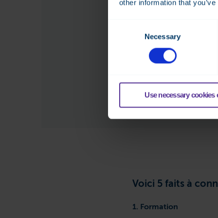
other information that you’ve
Avec notre se
Consent
interne, vous 
Necessary
Selection
les normes a
Use necessary cookies 
Voici 5 faits à conn
1. Formation