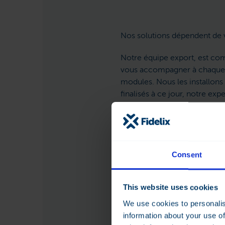
Nos solutions dépendent de 
Notre équipe export, est com
vous accompagner à chaque ét
modules. Nous les installons
finalisés à ce jour, notre e
vous pourriez rencontrer une 
Consent
This website uses cookies
We use cookies to personalis
information about your use of