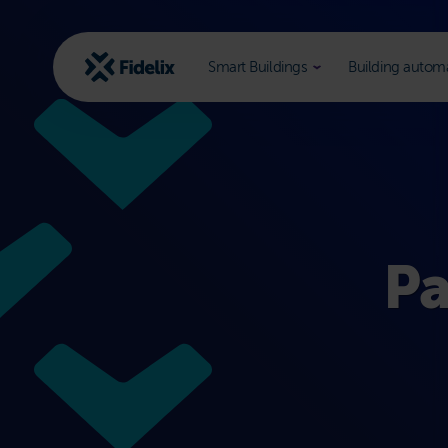
Scroll
to
content
Smart Buildings
Building autom
Pa