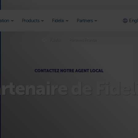
ation
Products
Fidelix
Partners
Engl
Fidelix
Partners France
CONTACTEZ NOTRE AGENT LOCAL
rtenaire de Fidel