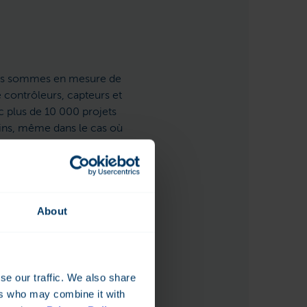
 nous sommes en mesure de
 contrôleurs, capteurs et
c plus de 10 000 projets
oins, même dans le cas où
caux, prête à intervenir.
About
se our traffic. We also share
ers who may combine it with