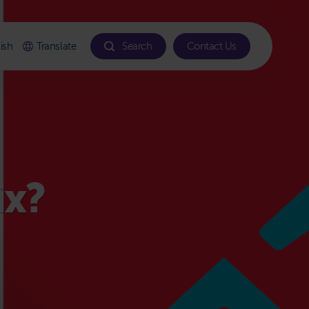
ish
Translate
Search
Contact Us
ix?