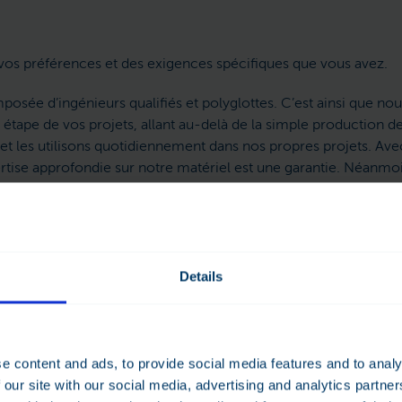
vos préférences et des exigences spécifiques que vous avez.
posée d’ingénieurs qualifiés et polyglottes. C’est ainsi que
ape de vos projets, allant au-delà de la simple production de
 et les utilisons quotidiennement dans nos propres projets. Ave
xpertise approfondie sur notre matériel est une garantie. Néanm
situation inédite, notre équipe de R&D est présente dans nos lo
Details
e content and ads, to provide social media features and to analy
 our site with our social media, advertising and analytics partn