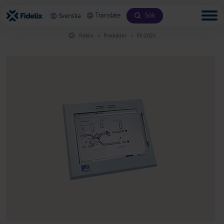
Bläddra
till
Translate
Sök
Svenska
innehållet
Fidelix
Produkter
FX-2025