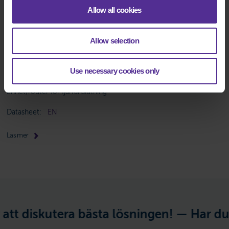
Allow all cookies
Allow selection
Use necessary cookies only
TOSIBOX LOCK 150
Enhet/router för fjärranslutning
Datasheet:
EN
Läs mer
tt diskutera bästa lösningen! —
Har du e