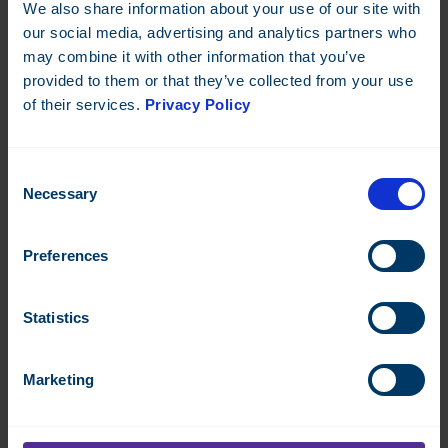
We also share information about your use of our site with
our social media, advertising and analytics partners who
may combine it with other information that you’ve
TOSIBOX LOCK 200-C
provided to them or that they’ve collected from your use
of their services.
Privacy Policy
Laite/reititin etäyhteyttä varten
Datasheet:
EN
Consent
Necessary
Selection
Läs mer
Preferences
Statistics
Marketing