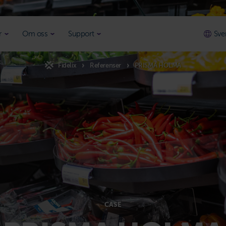
r
Om oss
Support
Sve
Fidelix
Referenser
PRISMA HOLMA
CASE