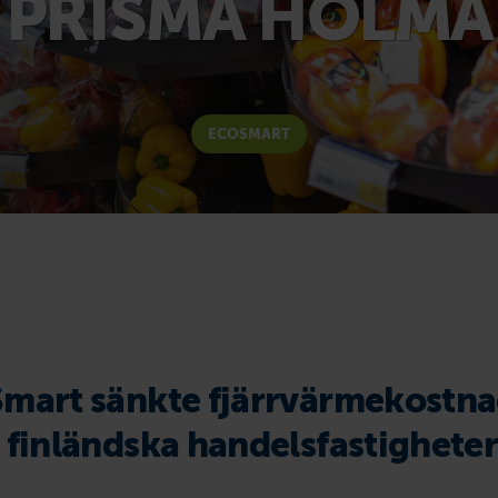
PRISMA HOLMA
ECOSMART
Smart sänkte fjärrvärmekostn
i finländska handelsfastighete