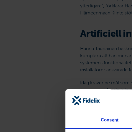
ytterligare”, förklarar H
Hämeenmaan Kiinteistöt 
Artificiell 
Hannu Tauriainen beskri
komplexa att han menar 
systemens funktionalitet
installatörer ansvarade f
Idag kräver de mål som s
är engagerade i de teknis
”Ska vi uppnå ytterligare
EcoSmarts artificiella in
Tauriainen. Som exempel
Consent
”På Prisma Holma är det