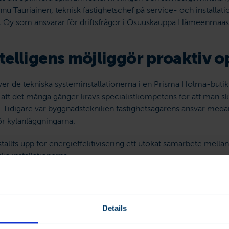
annu Tauriainen, teknisk fastighetschef på service- och installat
Oy som ansvarar för driftsfrågor i Osuuskauppa Hämeenmaas f
intelligens möjliggör proaktiv 
ver de tekniska systeminstallationerna i en Prisma Holma-but
att det många gånger krävs specialistkompetens för att man s
. Tidigare var byggnadstekniken fastighetsägarens ansvar meda
ör kylanläggningarna.
tällts upp för energieffektivisering ett utökat samarbete mellan
ka installationerna.
 besparingar krävs det att alla system fungerar optimalt tillsa
telligens och datadrivna, prediktiva tjänster öppnar helt nya möj
 lyfter han fram de tider på dygnet som ger en hög belastning
Details
 på vardagar mellan klockan 17.00 och 19.00 som kundtillström