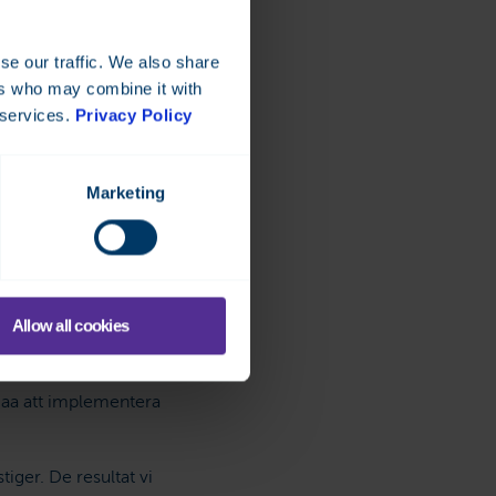
eta med full kapacitet.
se och utnyttja denna
se our traffic. We also share
ers who may combine it with
 services.
Privacy Policy
er
Marketing
. Under det första år
Allow all cookies
 de tekniska systemen och
ing och optimering.”
aa att implementera
iger. De resultat vi