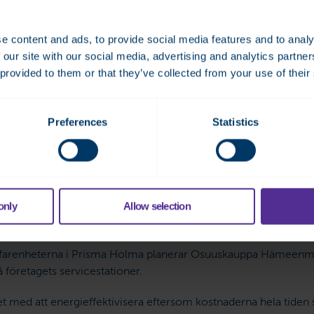
kas det mycket varor ur kyldiskarna och systemen måste då arb
as betydande mängder spillvärme. Ju bättre systemet kan förut
e content and ads, to provide social media features and to analy
värme, desto effektivare blir det.”
 our site with our social media, advertising and analytics partn
 provided to them or that they’ve collected from your use of their
 använda Fidelix EcoSmart i fl
Preferences
Statistics
användningen av fjärrvärmen hos Prisma Holma sedan maj 2023
 efterfrågan på fjärrvärme minskade med upp till 17 procent.
only
Allow selection
isar en klar förbättring. Vi har inte gjort några förändringar av
n förklaring till besparingarna än EcoSmarts intelligenta styrn
 erfarenheterna i Prisma Holma planerar Osuuskauppa Hämeenm
 företagets servicestationer.
et med att energieffektivisera eftersom kostnaderna hela tiden st