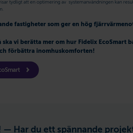
ar tydligt att en optimering av systemanvändningen kan result
n.
ande fastigheter som ger en hög fjärrvärmeno
å ska vi berätta mer om hur Fidelix EcoSmart 
ch förbättra inomhuskomforten!
coSmart
ett spännande projekt i tankarna