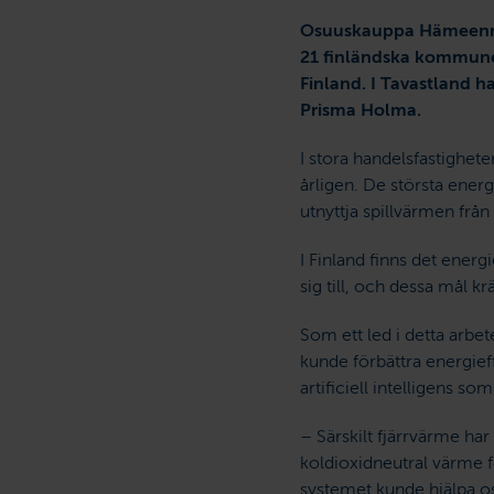
Osuuskauppa Hämeenmaa 
21 finländska kommuner
Finland. I Tavastland
Prisma Holma.
I stora handelsfastighe
årligen. De största ener
utnyttja spillvärmen frå
I Finland finns det ener
sig till, och dessa mål k
Som ett led i detta arb
kunde förbättra energief
artificiell intelligens so
– Särskilt fjärrvärme har
koldioxidneutral värme f
systemet kunde hjälpa o