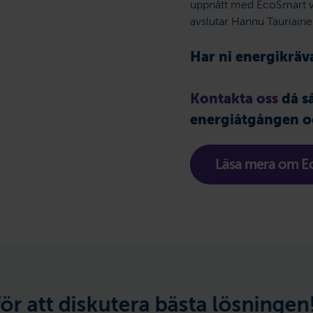
uppnått med EcoSmart vis
avslutar Hannu Tauriaine
Har ni energikräv
Kontakta oss
då s
energiåtgången o
Läsa mera om E
kutera bästa lösningen! —
Har du 