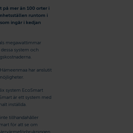
på mer än 100 orter i
mhetsställen runtom i
som ingår i kedjan
ntals megawattimmar
a dessa system och
ingskostnaderna.
pa Hämeenmaa har anslutit
smöjligheter.
elix system EcoSmart
coSmart är ett system med
malt inställda.
nte tillhandahåller
mart för att se om
fjärrvärmeförbrukningen