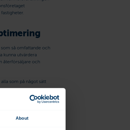
ionsföretaget
astigheter.
optimering
ik som så omfattande och
ka kunna utvärdera
n återförsäljare och
 alla som på något sätt
mmans. Det är här som
ligheter”, säger
 på kylsystemen.
About
ningen är som störst.