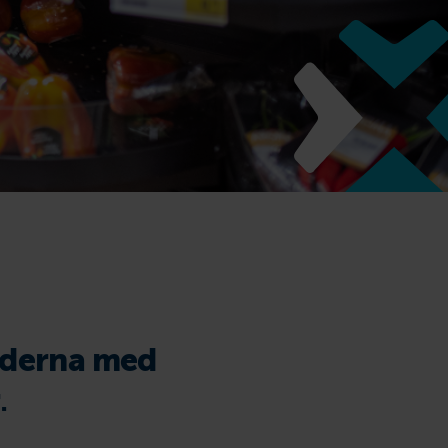
aderna med
r
.