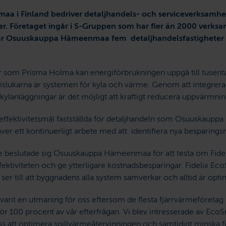
i Finland bedriver detaljhandels- och serviceverksamhet 
. Företaget ingår i S-Gruppen som har fler än 2000 verksa
 har Osuuskauppa Hämeenmaa fem detaljhandelsfastigheter 
ter som Prisma Holma kan energiförbrukningen uppgå till tuse
gislukarna är systemen för kyla och värme. Genom att integrer
n kylanläggningar är det möjligt att kraftigt reducera uppvärmn
gieffektivitetsmål fastställda för detaljhandeln som Osuuskaup
räver ett kontinuerligt arbete med att identifiera nya besparing
ete beslutade sig Osuuskauppa Hämeenmaa för att testa om Fid
fektiviteten och ge ytterligare kostnadsbesparingar. Fidelix E
m ser till att byggnadens alla system samverkar och alltid är opti
 varit en utmaning för oss eftersom de flesta fjärrvärmeföretag i
ör 100 procent av vår efterfrågan. Vi blev intresserade av EcoS
ss att optimera spillvärmeåtervinningen och samtidigt minska 